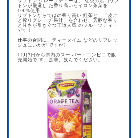
リプトン グレープティーは、 紅茶の名門リプ
トンが厳選し た香り高いセイロン茶葉を
100%使用。
リプトンならではの香り高い 紅茶と、「皮ご
と搾りグレープ 果汁」を合わせ、芳醇な香り
と甘さが引き立つ王道人気 のフルーツティー
です！
仕事の合間に、ティータイム などのリフレッ
シュにいかが ですか?
12月3日から県内のスー パー・コンビニで販
売開始で す。是非、飲んでください。