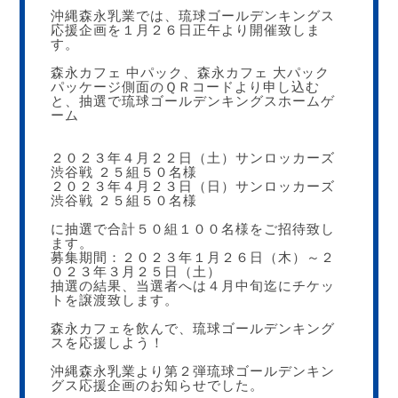
沖縄森永乳業では、琉球ゴールデンキングス
応援企画を１月２６日正午より開催致しま
す。
森永カフェ 中パック、森永カフェ 大パック
パッケージ側面のＱＲコードより申し込む
と、抽選で琉球ゴールデンキングスホームゲ
ーム
２０２３年４月２２日（土）サンロッカーズ
渋谷戦 ２５組５０名様
２０２３年４月２３日（日）サンロッカーズ
渋谷戦 ２５組５０名様
に抽選で合計５０組１００名様をご招待致し
ます。
募集期間：２０２３年１月２６日（木）～２
０２３年３月２５日（土）
抽選の結果、当選者へは４月中旬迄にチケッ
トを譲渡致します。
森永カフェを飲んで、琉球ゴールデンキング
スを応援しよう！
沖縄森永乳業より第２弾琉球ゴールデンキン
グス応援企画のお知らせでした。