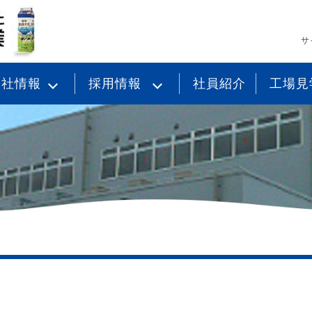
サ
会社情報
採用情報
社員紹介
工場見
挨拶
新卒・既卒採用
営理念
中途採用
社概要
境ポリシー
品安全品質方針
ちなー健康経営
言
社沿革