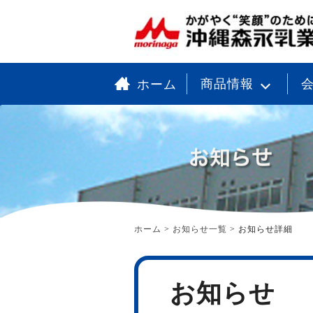
商品情報
ホーム
成分無調整牛乳
ご
機能性飲料
経
白物乳飲料
会
色物乳飲料
環
乳性飲料
食
珈琲飲料
う
紅茶飲料
宣
会
茶系飲料
ホーム
>
お知らせ一覧
>
お知らせ詳細
お知らせ