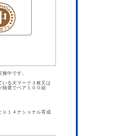
実施中です。
ている大マーク３枚又は
 が抽選でペア１００組
とＵ１４ナショナル育成